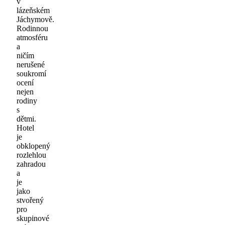
v
lázeňském
Jáchymově.
Rodinnou
atmosféru
a
ničím
nerušené
soukromí
ocení
nejen
rodiny
s
dětmi.
Hotel
je
obklopený
rozlehlou
zahradou
a
je
jako
stvořený
pro
skupinové