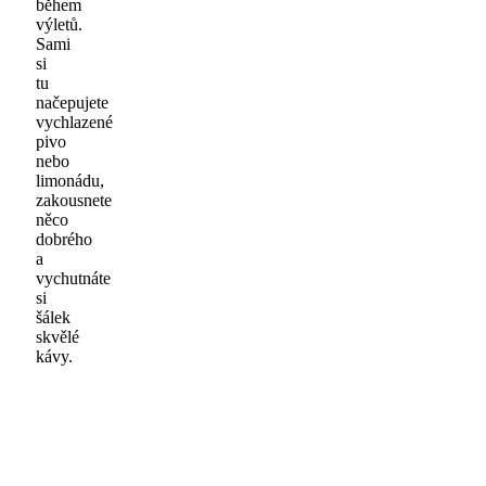
během
výletů.
Sami
si
tu
načepujete
vychlazené
pivo
nebo
limonádu,
zakousnete
něco
dobrého
a
vychutnáte
si
šálek
skvělé
kávy.