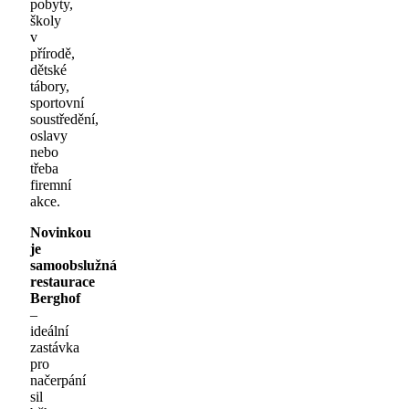
pobyty,
školy
v
přírodě,
dětské
tábory,
sportovní
soustředění,
oslavy
nebo
třeba
firemní
akce.
Novinkou
je
samoobslužná
restaurace
Berghof
–
ideální
zastávka
pro
načerpání
sil