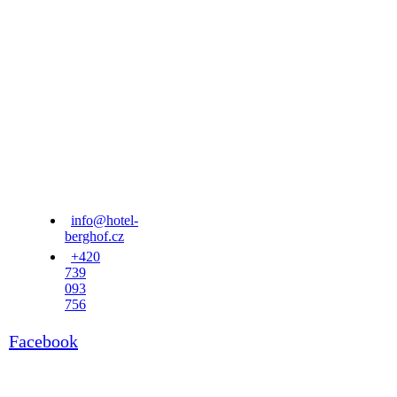
info@hotel-
berghof.cz
+420
739
093
756
Facebook