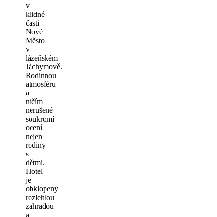
v
klidné
části
Nové
Město
v
lázeňském
Jáchymově.
Rodinnou
atmosféru
a
ničím
nerušené
soukromí
ocení
nejen
rodiny
s
dětmi.
Hotel
je
obklopený
rozlehlou
zahradou
a