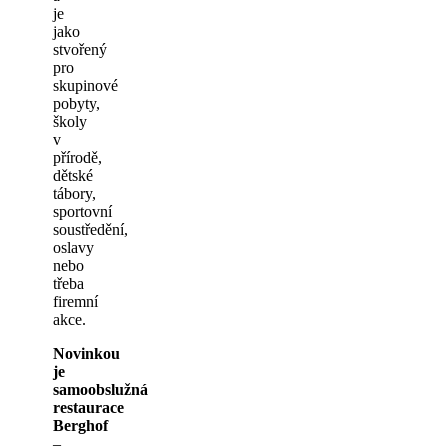
je
jako
stvořený
pro
skupinové
pobyty,
školy
v
přírodě,
dětské
tábory,
sportovní
soustředění,
oslavy
nebo
třeba
firemní
akce.
Novinkou
je
samoobslužná
restaurace
Berghof
–