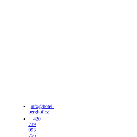
info@hotel-
berghof.cz
+420
739
093
756