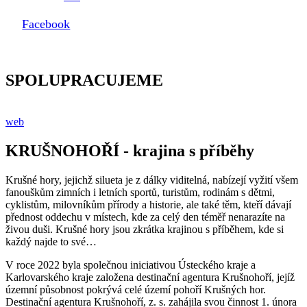
Facebook
SPOLUPRACUJEME
web
KRUŠNOHOŘÍ - krajina s příběhy
Krušné hory, jejichž silueta je z dálky viditelná, nabízejí vyžití všem
fanouškům zimních i letních sportů, turistům, rodinám s dětmi,
cyklistům, milovníkům přírody a historie, ale také těm, kteří dávají
přednost oddechu v místech, kde za celý den téměř nenarazíte na
živou duši. Krušné hory jsou zkrátka krajinou s příběhem, kde si
každý najde to své…
V roce 2022 byla společnou iniciativou Ústeckého kraje a
Karlovarského kraje založena destinační agentura Krušnohoří, jejíž
územní působnost pokrývá celé území pohoří Krušných hor.
Destinační agentura Krušnohoří, z. s. zahájila svou činnost 1. února