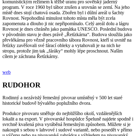
komunistickým režimem k těžbě uranu pro sovětský jaderný
program. V roce 1960 byl tábor zrušen a srovnán se zemí. Na jeho
místě dnes stojí chatová osada. Zbořen byl i důlní areál u šachty
Rovnost. Nepohodlná minulost tohoto místa měla být zcela
zapomenuta a dlouho ji nic nepřipomínalo. Celý areál dolu a lágru
Rovnost je dnes chráněn jako památka UNESCO. Poslední budova
v původním stavu je dnes právě „Řetízkárna“. Budova sloužila jako
převlékárna pro vězně pracovního tábora Rovnost, kteří si uvnitř na
řetízky zavěšovali své fárací obleky a vytahovali je na nich ke
stropu, protože jim tak „fáráky“ mohly lépe proschnout. Naším
cílem je záchrana Řetízkárny.
web
RUDOHOR
Rodinný a nezávislý řemeslný pivovar umístěný v 500 let staré
historické budově bývalého poplužního dvora.
Produkce pivovaru směřuje do nejbližšího okolí, vzdálenějších
lokalit a na export. V pivovarské hospůdce Špeluně najdete spodně i
svrchně kvašená piva vyráběná řemeslným způsobem. Můžete si je
nakoupit s sebou v lahvové i sudové variantě, nebo posedět v přímo
u výčepu nebo na pivovarské zahrádce s výhledem na pivovarský