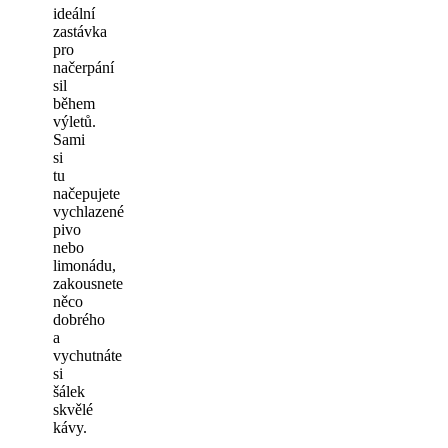
ideální
zastávka
pro
načerpání
sil
během
výletů.
Sami
si
tu
načepujete
vychlazené
pivo
nebo
limonádu,
zakousnete
něco
dobrého
a
vychutnáte
si
šálek
skvělé
kávy.