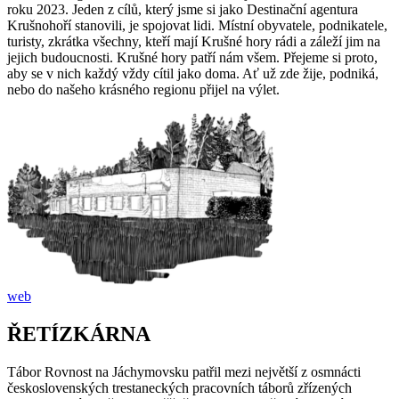
roku 2023. Jeden z cílů, který jsme si jako Destinační agentura
Krušnohoří stanovili, je spojovat lidi. Místní obyvatele, podnikatele,
turisty, zkrátka všechny, kteří mají Krušné hory rádi a záleží jim na
jejich budoucnosti. Krušné hory patří nám všem. Přejeme si proto,
aby se v nich každý vždy cítil jako doma. Ať už zde žije, podniká,
nebo do našeho krásného regionu přijel na výlet.
web
ŘETÍZKÁRNA
Tábor Rovnost na Jáchymovsku patřil mezi největší z osmnácti
československých trestaneckých pracovních táborů zřízených