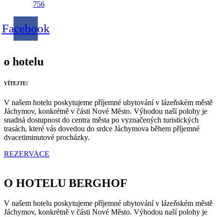
756
Facebook
o hotelu
VÍTEJTE!
V našem hotelu poskytujeme příjemné ubytování v lázeňském městě
Jáchymov, konkrétně v části Nové Město. Výhodou naší polohy je
snadná dostupnost do centra města po vyznačených turistických
trasách, které vás dovedou do srdce Jáchymova během příjemné
dvacetiminutové procházky.
REZERVACE
O HOTELU BERGHOF
V našem hotelu poskytujeme příjemné ubytování v lázeňském městě
Jáchymov, konkrétně v části Nové Město. Výhodou naší polohy je