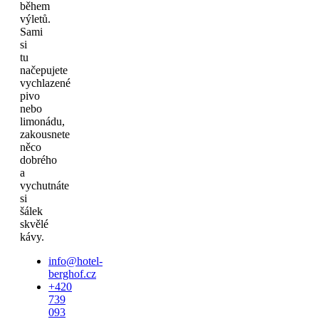
během
výletů.
Sami
si
tu
načepujete
vychlazené
pivo
nebo
limonádu,
zakousnete
něco
dobrého
a
vychutnáte
si
šálek
skvělé
kávy.
info@hotel-
berghof.cz
+420
739
093