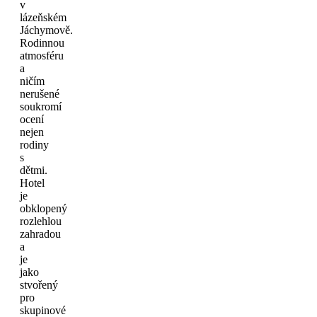
v
lázeňském
Jáchymově.
Rodinnou
atmosféru
a
ničím
nerušené
soukromí
ocení
nejen
rodiny
s
dětmi.
Hotel
je
obklopený
rozlehlou
zahradou
a
je
jako
stvořený
pro
skupinové