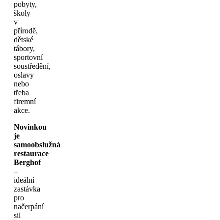
pobyty,
školy
v
přírodě,
dětské
tábory,
sportovní
soustředění,
oslavy
nebo
třeba
firemní
akce.
Novinkou
je
samoobslužná
restaurace
Berghof
–
ideální
zastávka
pro
načerpání
sil