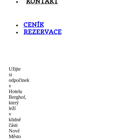
KONTAKT
CENÍK
REZERVACE
Užijte
si
odpočinek
v
Hotelu
Berghof,
který
leží
v
klidné
části
Nové
Město