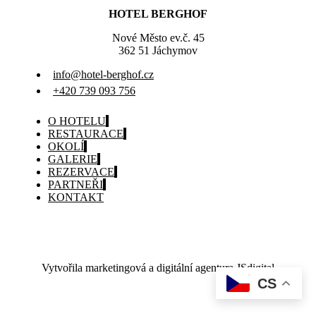
HOTEL BERGHOF
Nové Město ev.č. 45
362 51 Jáchymov
info@hotel-berghof.cz
+420 739 093 756
O HOTELU
RESTAURACE
OKOLÍ
GALERIE
REZERVACE
PARTNEŘI
KONTAKT
Vytvořila marketingová a digitální agentura JSdigital
CS